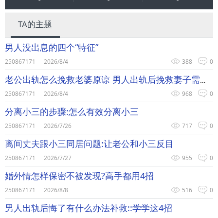
TA的主题
男人没出息的四个“特征”
250867171
2026/8/4
388
0
老公出轨怎么挽救老婆原谅 男人出轨后挽救妻子需做好这5步
250867171
2026/8/4
968
0
分离小三的步骤:怎么有效分离小三
250867171
2026/7/26
717
0
离间丈夫跟小三同居问题:让老公和小三反目
250867171
2026/7/27
955
0
婚外情怎样保密不被发现?高手都用4招
250867171
2026/8/8
516
0
男人出轨后悔了有什么办法补救::学学这4招