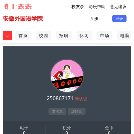
校友录
论坛帮助
意见建议
安徽外国语学院
注册
登录
首页
校园
招聘
休闲
市场
电脑
250867171
未认证
发消息
加好友
帖子
积分
金币
0
0
0